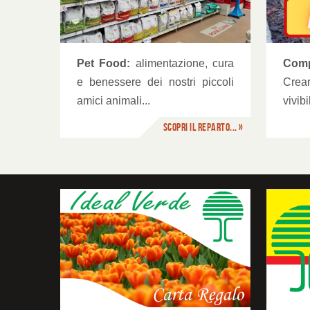
O
Complementi da esterno
Com
Pet Food:
alimentazione, cura
Crea
e benessere dei nostri piccoli
vivib
amici animali...
Scopri il reparto... »
Fidelity Card