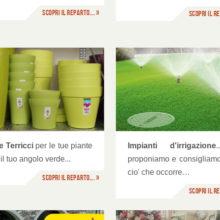
Scopri il reparto... »
Scopri il re
Farmacia e attrezzat
pianti di irrigazione
e Terricci
per le tue piante
Impianti d'irrigazione
.
 il tuo angolo verde...
proponiamo e consigliamo
cio' che occorre…
Scopri il reparto... »
Scopri il re