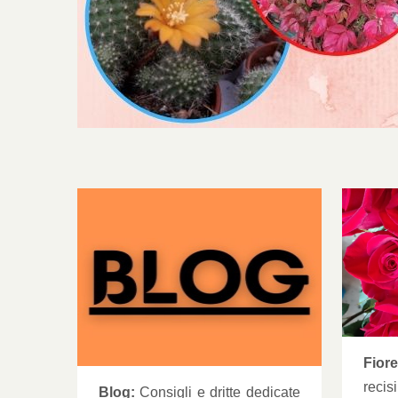
Fioreria
Pi
Fiore
recis
Blog:
Consigli e dritte dedicate