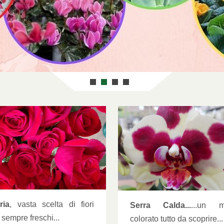
ante e Fiori [SERRA CALDA]
Piante e Fiori [SERRA 
ria
, vasta scelta di fiori
Serra Calda...
...un 
i sempre freschi...
colorato tutto da scoprire...