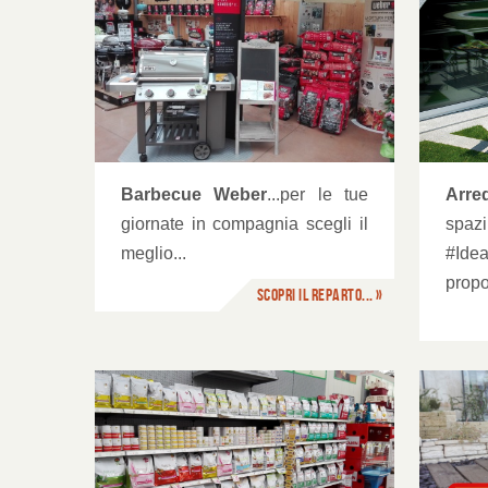
Arredo Giardino
Og
Barbecue Weber
...per le tue
Arre
giornate in compagnia scegli il
sp
meglio...
#Idea
propo
Scopri il reparto... »