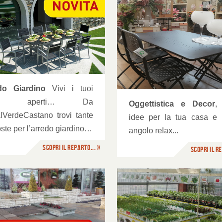
Profumazioni
gettistica e Decor
do Giardino
Vivi i tuoi
azi aperti… Da
Oggettistica e Decor
,
lVerdeCastano trovi tante
idee per la tua casa e i
ste per l’arredo giardino…
angolo relax...
Scopri il reparto... »
Scopri il re