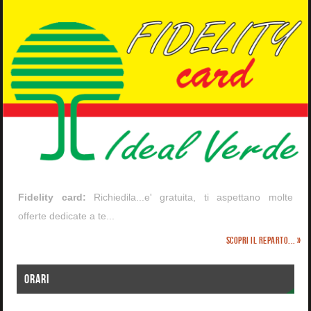
Fidelity card:
Richiedila...e' gratuita, ti aspettano molte
offerte dedicate a te...
Scopri il reparto... »
ORARI