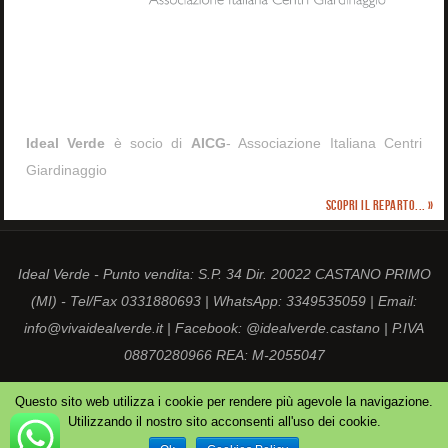
Ideal Verde
è socio di
AICG
- Associazione Italiana Centri
Giardinaggio
Scopri il reparto... »
Ideal Verde - Punto vendita: S.P. 34 Dir. 20022 CASTANO PRIMO
(MI) - Tel/Fax 0331880693 | WhatsApp: 3349535059 | Email:
info@vivaidealverde.it | Facebook: @idealverde.castano | P.IVA
08870280966 REA: M-2055047
ORGOGLIOSAMENTE MOTORIZZATO DA
PARABOLA
&
WORDPRESS.
Questo sito web utilizza i cookie per rendere più agevole la navigazione.
Utilizzando il nostro sito acconsenti all'uso dei cookie.