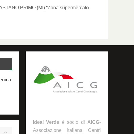
22 CASTANO PRIMO (MI) “Zona supermercato
menica
Ideal Verde
è socio di
AICG
-
Associazione Italiana Centri