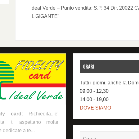
Ideal Verde – Punto vendita: S.P. 34 Dir. 200
IL GIGANTE”
ORARI
Tutti i giorni, anche la Do
09,00 - 12,30
14,00 - 19,00
DOVE SIAMO
lity card:
Richiedila...e'
uita, ti aspettano molte
e dedicate a te...