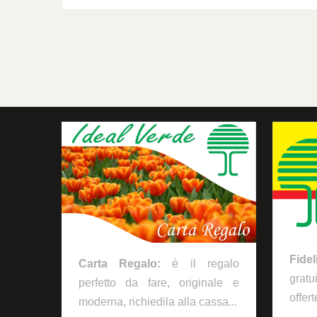
Fidelity Card
Fide
Carta Regalo:
è il regalo
grat
perfetto da fare, originale e
offert
moderna, richiedila alla cassa...