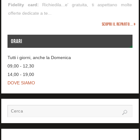
Fidelity card:
Richiedila...e' gratuita, ti aspettano molte
offerte dedicate a te...
Scopri il reparto... »
ORARI
Tutti i giorni, anche la Domenica
09,00 - 12,30
14,00 - 19,00
DOVE SIAMO