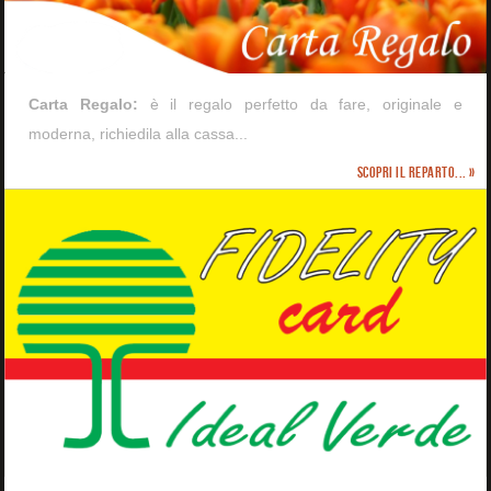
Carta Regalo:
è il regalo perfetto da fare, originale e
moderna, richiedila alla cassa...
Scopri il reparto... »