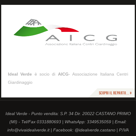
Ideal Verde
è socio di
AICG
- Associazione Italiana Centri
Giardinaggio
Scopri il reparto... »
Ideal Verde - Punto vendita: S.P. 34 Dir. 20022 CASTANO PRIMO
(MI) - Tel/Fax 0331880693 | WhatsApp: 3349535059 | Email:
info@vivaidealverde.it | Facebook: @idealverde.castano | P.IVA