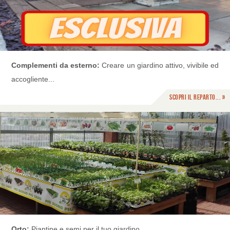
Complementi da esterno:
Creare un giardino attivo, vivibile ed
accogliente...
Scopri il reparto... »
Orto:
Piantine e semi per il tuo giardino