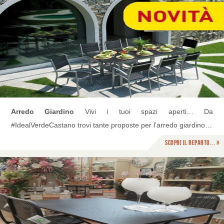
Arredo Giardino
Vivi i tuoi spazi aperti… Da
#IdealVerdeCastano trovi tante proposte per l’arredo giardino…
Scopri il reparto... »