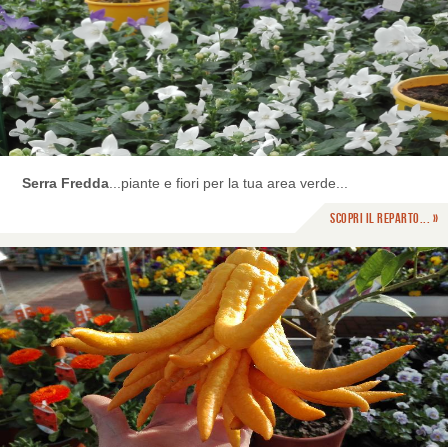
Serra Fredda
...piante e fiori per la tua area verde...
Scopri il reparto... »