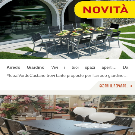
Arredo Giardino
Vivi i tuoi spazi aperti… Da
#IdealVerdeCastano trovi tante proposte per l’arredo giardino…
Scopri il reparto... »