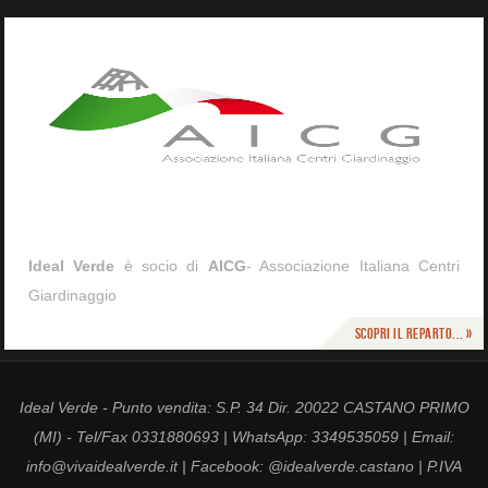
Ideal Verde
è socio di
AICG
- Associazione Italiana Centri
Giardinaggio
Scopri il reparto... »
Ideal Verde - Punto vendita: S.P. 34 Dir. 20022 CASTANO PRIMO
(MI) - Tel/Fax 0331880693 | WhatsApp: 3349535059 | Email:
info@vivaidealverde.it | Facebook: @idealverde.castano | P.IVA