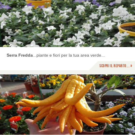
Serra Fredda
...piante e fiori per la tua area verde...
Scopri il reparto... »