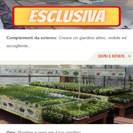
Complementi da esterno:
Creare un giardino attivo, vivibile ed
accogliente...
Scopri il reparto... »
Orto:
Piantine e semi per il tuo giardino