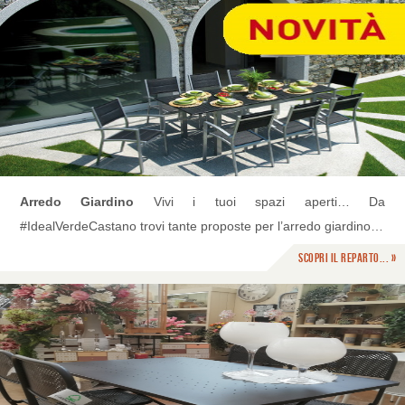
Arredo Giardino
Vivi i tuoi spazi aperti… Da
#IdealVerdeCastano trovi tante proposte per l’arredo giardino…
Scopri il reparto... »