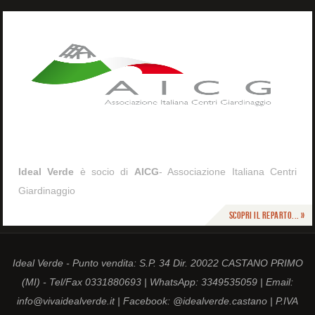
Ideal Verde
è socio di
AICG
- Associazione Italiana Centri
Giardinaggio
Scopri il reparto... »
Ideal Verde - Punto vendita: S.P. 34 Dir. 20022 CASTANO PRIMO
(MI) - Tel/Fax 0331880693 | WhatsApp: 3349535059 | Email:
info@vivaidealverde.it | Facebook: @idealverde.castano | P.IVA