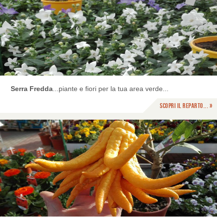
Serra Fredda
...piante e fiori per la tua area verde...
Scopri il reparto... »