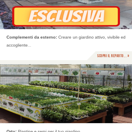
Complementi da esterno:
Creare un giardino attivo, vivibile ed
accogliente...
Scopri il reparto... »
Orto:
Piantine e semi per il tuo giardino