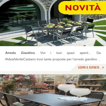
Arredo Giardino
Vivi i tuoi spazi aperti… Da
#IdealVerdeCastano trovi tante proposte per l’arredo giardino…
Scopri il reparto... »