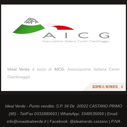
Ideal Verde
è socio di
AICG
- Associazione Italiana Centri
Giardinaggio
Scopri il reparto... »
Ideal Verde - Punto vendita: S.P. 34 Dir. 20022 CASTANO PRIMO
(MI) - Tel/Fax 0331880693 | WhatsApp: 3349535059 | Email:
info@vivaidealverde.it | Facebook: @idealverde.castano | P.IVA