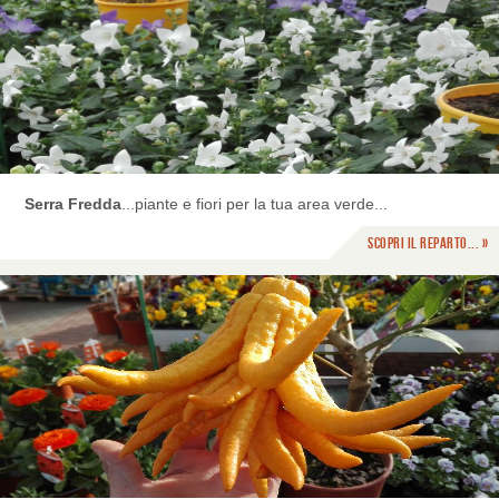
Serra Fredda
...piante e fiori per la tua area verde...
Scopri il reparto... »