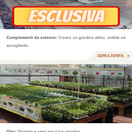
Complementi da esterno:
Creare un giardino attivo, vivibile ed
accogliente...
Scopri il reparto... »
Orto:
Piantine e semi per il tuo giardino