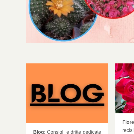
Fioreria
Pi
Fiore
recis
Blog:
Consigli e dritte dedicate