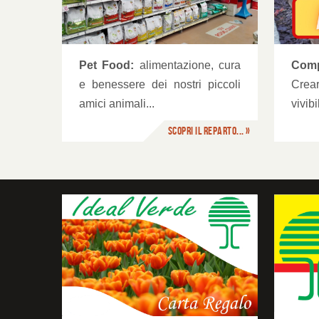
O
Complementi da esterno
Com
Pet Food:
alimentazione, cura
Crea
e benessere dei nostri piccoli
vivib
amici animali...
Scopri il reparto... »
Fidelity Card