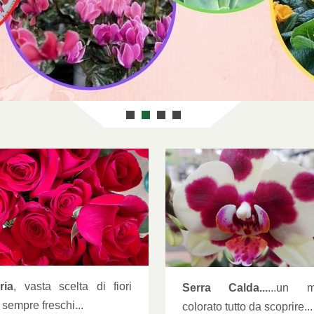
ante e Fiori [SERRA CALDA]
Piante e Fiori [SERRA 
ria
, vasta scelta di fiori
Serra Calda...
...un 
i sempre freschi...
colorato tutto da scoprire...