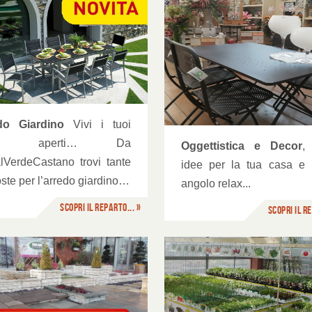
Profumazioni
gettistica e Decor
do Giardino
Vivi i tuoi
azi aperti… Da
Oggettistica e Decor
,
lVerdeCastano trovi tante
idee per la tua casa e i
ste per l’arredo giardino…
angolo relax...
Scopri il reparto... »
Scopri il re