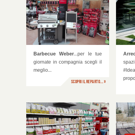
Arredo Giardino
Og
Barbecue Weber
...per le tue
Arre
giornate in compagnia scegli il
sp
meglio...
#Idea
propo
Scopri il reparto... »