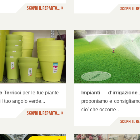
Scopri il reparto... »
Scopri il re
Farmacia e attrezzat
pianti di irrigazione
e Terricci
per le tue piante
Impianti d'irrigazione
.
 il tuo angolo verde...
proponiamo e consigliamo
cio' che occorre…
Scopri il reparto... »
Scopri il re