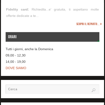
Fidelity card:
Richiedila...e' gratuita, ti aspettano molte
offerte dedicate a te...
Scopri il reparto... »
ORARI
Tutti i giorni, anche la Domenica
09,00 - 12,30
14,00 - 19,00
DOVE SIAMO