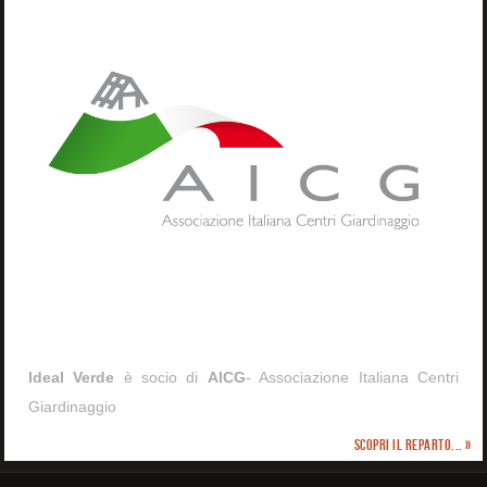
Ideal Verde
è socio di
AICG
- Associazione Italiana Centri
Giardinaggio
Scopri il reparto... »